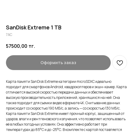
SanDisk Extreme 1 TB
7AC
57500,00
тг.
Оформить заказ
Карта памяти SanDisk Extreme категории microSDXC идеально
подходит для смартфонов Android, квадрокоптеров и экшн-камер. Карта
отличается высокой скоростью передачи данных и обеспечивает
высокую производительность приложений, хранящихся на ней. Она
также подходит для съемки видео в формате 4K. Считывание данных
происходит со скоростью 190 МБ/с, а запись — со скоростью 130 МБ/с.
Карта памяти SanDisk Extreme имеет прочный корпус, защищенный от
ударов, влаги и рентгеновского излучения, что позволяет использовать
её в любых погодных условиях. Она эффективно работает при
температурах до 85°С и до -25°С. В комплекте с картой поставляется