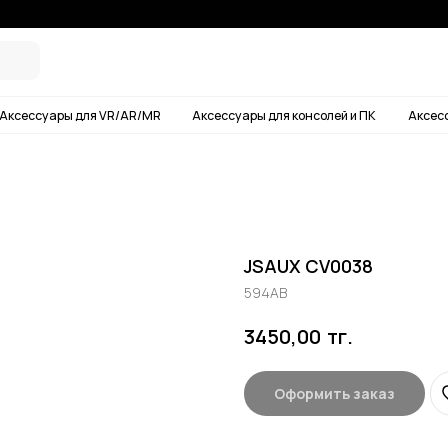
Условия дос
ары для VR/AR/MR
Аксессуары для консолей и ПК
Аксессуары для смартф
JSAUX CV0038
594AB
тг.
3450,00
Оформить заказ