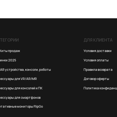
ИИ
ДЛЯ КЛИЕНТА
одаж
Условия доставки
25
Условия оплаты
йства, консоли, роботы
Правила возврата
 для VR/AR/MR
Договор оферты
для консолей и ПК
Политика конфиденциальности
 для смартфонов
е мониторы FlipGo