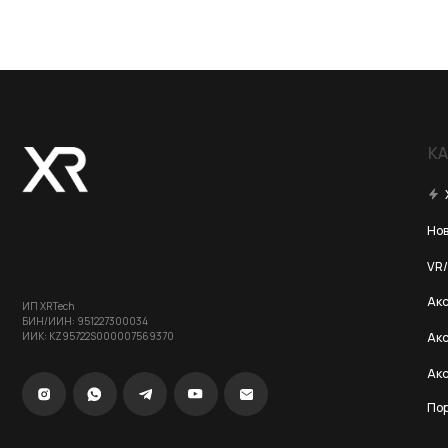
КАТЕГОР
Хиты пр
Новинки 20
VR/AR устро
Аксессуары
ИП XRTech
БИН/ИИН: 951227300034
ИИК: KZ95722S000007569370
Аксессуары 
Аксессуары
Портативны
© 2024 XRTech. All Rights Reserved.