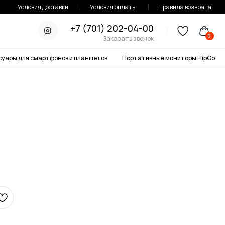
тавки
Условия оплаты
Правила возврата
+7 (701) 202-04-00
0
Заказать звонок
онов и планшетов
Портативные мониторы FlipGo