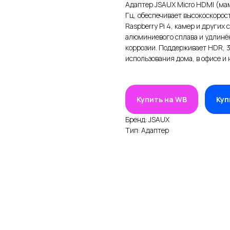
Адаптер JSAUX Micro HDMI (ма
Гц, обеспечивает высокоскорос
Raspberry Pi 4, камер и других
алюминиевого сплава и удлинён
коррозии. Поддерживает HDR, 3
использования дома, в офисе и н
Купить на WB
Куп
Бренд: JSAUX
Тип: Адаптер