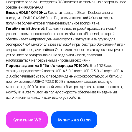
настройте различные эффекты RGB подсветки с помощью программного
обеспечения OpenRGB.
Выход HDMI 4K@60Hz:
Док-станция для Steam Deck оснащена
выходом HDMI 2.0 4K@60Hz. Подключив внешний 4K монитор, вы
получите более четкое и плавное визуальное восприятие.
Гигабитный Ethernet:
Поднимите ваш игровой процесс на новый
уровень с помощью сверхбыстрого гигабитного Ethernet, который
обеспечивает непревзойденные скорости загрузки и выгрузки для
бесперебойной многопользовательской игры, быстрых обновлений игр и
скоростной передачи файлов. Опыт молниеносных загрузок и выгрузок
устраняет разочаровывающие задержки и лаги, позволяя
наслаждаться непрерывными игровыми сессиями.
Передача данных 5 Гбит/с и зарядка PD100W:
8-в-1 RGB док-
станция предлагает 2 порта USB-A 3.0, 1 порт USB-C 3.0 и 1 порт USB-A
2.0, обеспечивая быструю передачу данных со скоростью до 5 Гбит/с. С
портом зарядки USB-C PD3.0 100 Вт, поддерживающим входную
мощность до 100 Вт, который может быстро заряжать ваши планшеты,
ноутбуки и Steam Deck на полную скорость, обеспечивая надежный
источник питания для всех ваших устройств.
ИП XRTech
БИН/ИИН: 951227300034
ИИК: KZ95722S000007569370
Купить на WB
Купить на Ozon
КАТЕГОРИИ