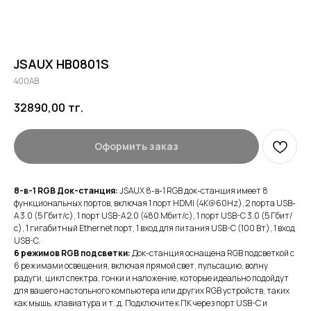
JSAUX HB0801S
400AB
32890,00
тг.
Оформить заказ
8-в-1 RGB Док-станция:
JSAUX 8-в-1 RGB док-станция имеет 8
функциональных портов, включая 1 порт HDMI (4K@60Hz), 2 порта USB-
A 3.0 (5 Гбит/с), 1 порт USB-A 2.0 (480 Мбит/с), 1 порт USB-C 3.0 (5 Гбит/
с), 1 гигабитный Ethernet порт, 1 вход для питания USB-C (100 Вт), 1 вход
USB-C.
6 режимов RGB подсветки:
Док-станция оснащена RGB подсветкой с
6 режимами освещения, включая прямой свет, пульсацию, волну
радуги, цикл спектра, гонки и наложение, которые идеально подойдут
для вашего настольного компьютера или других RGB устройств, таких
как мышь, клавиатура и т. д. Подключите к ПК через порт USB-C и