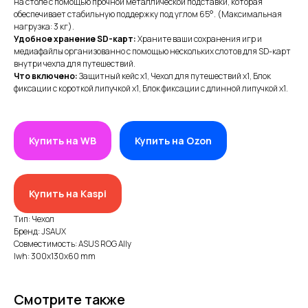
на столе с помощью прочной металлической подставки, которая
обеспечивает стабильную поддержку под углом 65°. (Максимальная
нагрузка: 3 кг).
Удобное хранение SD-карт:
Храните ваши сохранения игр и
медиафайлы организованно с помощью нескольких слотов для SD-карт
внутри чехла для путешествий.
Что включено:
Защитный кейс x1, Чехол для путешествий x1, Блок
фиксации с короткой липучкой x1, Блок фиксации с длинной липучкой x1.
ИП XRTech
Купить на WB
Купить на Ozon
БИН/ИИН: 951227300034
ИИК: KZ95722S000007569370
Купить на Kaspi
КАТЕГОРИИ
Хиты продаж
Тип: Чехол
Бренд: JSAUX
Новинки 2025
Совместимость: ASUS ROG Ally
lwh: 300x130x60 mm
VR/AR устройства, консоли, роботы
Аксессуары для VR/AR/MR
Смотрите также
Аксессуары для консолей и ПК