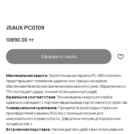
JSAUX PC0109
10890,00
тг.
Оформить заказ
Максимальная защита:
Экологичные материалы PC-ABS и силикон
предотвращают появление царапин или трещин на экране,
обеспечивая безопасное хранение в рюкзаке или сумке. Обрамление из
TPU поглощает удары, снижая потенциальный ущерб.
Идеальное соответствие:
Точные вырезы модульного кейса
идеально совпадают с портами ввода/вывода портативного устройства.
Универсальное сцепление:
Прикрепите аксессуары сторонних
производителей к вашему ROG Ally с помощью липучек для
максимального игрового опыта. (Две длины липучек для различных
потребностей.)
Встроенная подставка:
Наслаждайтесь удобством использования