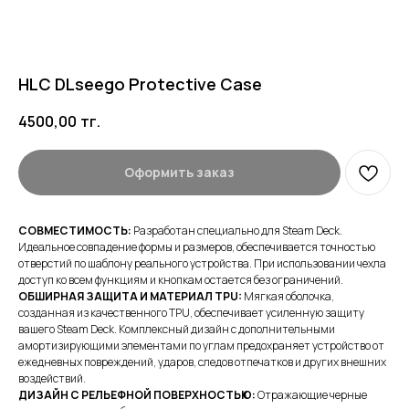
HLC DLseego Protective Case
4500,00
тг.
Оформить заказ
СОВМЕСТИМОСТЬ:
Разработан специально для Steam Deck.
Идеальное совпадение формы и размеров, обеспечивается точностью
отверстий по шаблону реального устройства. При использовании чехла
доступ ко всем функциям и кнопкам остается без ограничений.
ОБШИРНАЯ ЗАЩИТА И МАТЕРИАЛ TPU:
Мягкая оболочка,
созданная из качественного TPU, обеспечивает усиленную защиту
вашего Steam Deck. Комплексный дизайн с дополнительными
амортизирующими элементами по углам предохраняет устройство от
ежедневных повреждений, ударов, следов отпечатков и других внешних
воздействий.
ДИЗАЙН С РЕЛЬЕФНОЙ ПОВЕРХНОСТЬЮ:
Отражающие черные