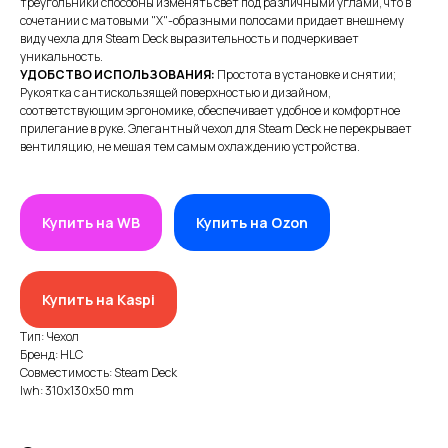
треугольники способны изменять свет под различными углами, что в
сочетании с матовыми "X"-образными полосами придает внешнему
виду чехла для Steam Deck выразительность и подчеркивает
уникальность.
УДОБСТВО ИСПОЛЬЗОВАНИЯ:
Простота в установке и снятии;
Рукоятка с антискользящей поверхностью и дизайном,
соответствующим эргономике, обеспечивает удобное и комфортное
прилегание в руке. Элегантный чехол для Steam Deck не перекрывает
вентиляцию, не мешая тем самым охлаждению устройства.
ИП XRTech
БИН/ИИН: 951227300034
Купить на WB
Купить на Ozon
ИИК: KZ95722S000007569370
КАТЕГОРИИ
Купить на Kaspi
Хиты продаж
Тип: Чехол
Бренд: HLC
Новинки 2025
Совместимость: Steam Deck
VR/AR устройства, консоли, роботы
lwh: 310x130x50 mm
Аксессуары для VR/AR/MR