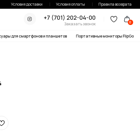
тавки
Условия оплаты
Правила возврата
+7 (701) 202-04-00
0
Заказать звонок
онов и планшетов
Портативные мониторы FlipGo
4