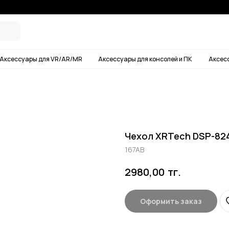
Условия дос
ары для VR/AR/MR
Аксессуары для консолей и ПК
Аксессуары для смартф
Чехол XRTech DSP-82
167AB
тг.
2980,00
Оформить заказ