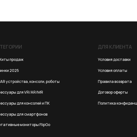
ИИ
ДЛЯ КЛИЕНТА
одаж
Условия доставки
25
Условия оплаты
йства, консоли, роботы
Правила возврата
 для VR/AR/MR
Договор оферты
для консолей и ПК
Политика конфиденциальности
 для смартфонов
е мониторы FlipGo