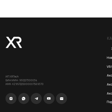
КАТЕГОР
Хиты пр
Новинки 20
VR/AR устро
Аксессуары
ИП XRTech
БИН/ИИН: 951227300034
ИИК: KZ95722S000007569370
Аксессуары 
Аксессуары
Портативны
© 2024 XRTech. All Rights Reserved.