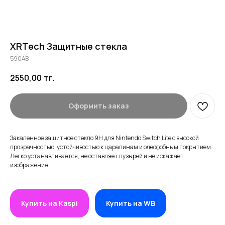
XRTech Защитные стекла
590AB
2550,00
тг.
Оформить заказ
Закаленное защитное стекло 9H для Nintendo Switch Lite с высокой
прозрачностью, устойчивостью к царапинам и олеофобным покрытием.
Легко устанавливается, не оставляет пузырей и не искажает
изображение.
Купить на Kaspi
Купить на WB