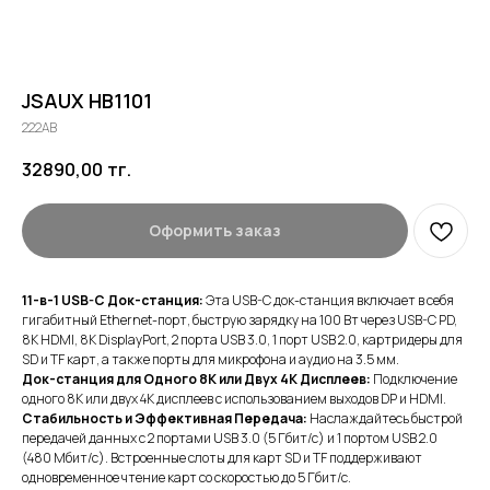
JSAUX HB1101
222AB
32890,00
тг.
Оформить заказ
11-в-1 USB-C Док-станция:
Эта USB-C док-станция включает в себя
гигабитный Ethernet-порт, быструю зарядку на 100 Вт через USB-C PD,
8K HDMI, 8K DisplayPort, 2 порта USB 3.0, 1 порт USB 2.0, картридеры для
SD и TF карт, а также порты для микрофона и аудио на 3.5 мм.
Док-станция для Одного 8K или Двух 4K Дисплеев:
Подключение
одного 8K или двух 4K дисплеев с использованием выходов DP и HDMI.
Стабильность и Эффективная Передача:
Наслаждайтесь быстрой
передачей данных с 2 портами USB 3.0 (5 Гбит/с) и 1 портом USB 2.0
(480 Мбит/с). Встроенные слоты для карт SD и TF поддерживают
одновременное чтение карт со скоростью до 5 Гбит/с.