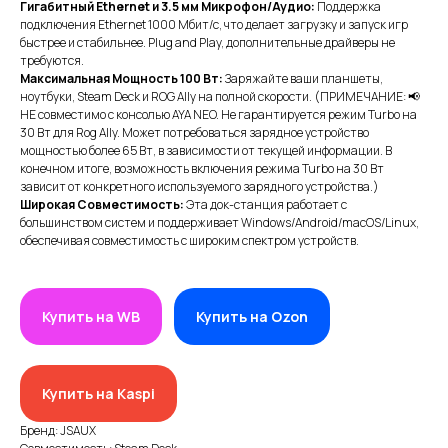
Гигабитный Ethernet и 3.5 мм Микрофон/Аудио:
Поддержка
подключения Ethernet 1000 Мбит/с, что делает загрузку и запуск игр
быстрее и стабильнее. Plug and Play, дополнительные драйверы не
требуются.
Максимальная Мощность 100 Вт:
Заряжайте ваши планшеты,
ноутбуки, Steam Deck и ROG Ally на полной скорости. (ПРИМЕЧАНИЕ: 📢
НЕ совместимо с консолью AYA NEO. Не гарантируется режим Turbo на
30 Вт для Rog Ally. Может потребоваться зарядное устройство
мощностью более 65 Вт, в зависимости от текущей информации. В
конечном итоге, возможность включения режима Turbo на 30 Вт
зависит от конкретного используемого зарядного устройства.)
Широкая Совместимость:
Эта док-станция работает с
большинством систем и поддерживает Windows/Android/macOS/Linux,
обеспечивая совместимость с широким спектром устройств.
ИП XRTech
Купить на WB
Купить на Ozon
БИН/ИИН: 951227300034
ИИК: KZ95722S000007569370
Купить на Kaspi
КАТЕГОРИИ
Бренд: JSAUX
Хиты продаж