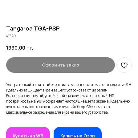
Tangaroa TGA-PSP
413AB
1990,00
тг.
Оформить заказ
Ультратонкий защитный экран из закаленного стекла с твердостью 9H
идеально защищает экран вашего устройства от царапин.
Водонепроницаемый, устойчивый к маслу и ударопрочный. HD
прозрачность на 99% сохраняет настоящие цвета экрана, идеальную
чувствительность к касаниям и лучший обзор. Обеспечивает
максимальное разрешение для экрана вашего устройства.
Купить на WB
Купить на Ozon