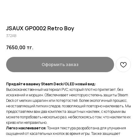
JSAUX GP0002 Retro Boy
372AB
7650,00
тг.
Оформить заказ
Придайте вашему Steam Deck/OLED новый вид:
Высококачественный материал PVC, который плотно прилегает, без
искажений и морщин. Обеспечивает некоторую степень защиты Steam
Deck от мелких царапин или потертостей. Более экологичный процесс,
не оставляющий липких следов, позволяющий повторно наклеивать. Мы
предоставляем вам два комплекта защитных наклеек, с которыми вы
можете попробовать несколько раз, не беспокоясь о том, что наклеите их
криво или неправильно.
Легко наклеивается:
Тонкая текстура разработана для улучшения
ощущений от касательных кнопок во время игры. Также защищает