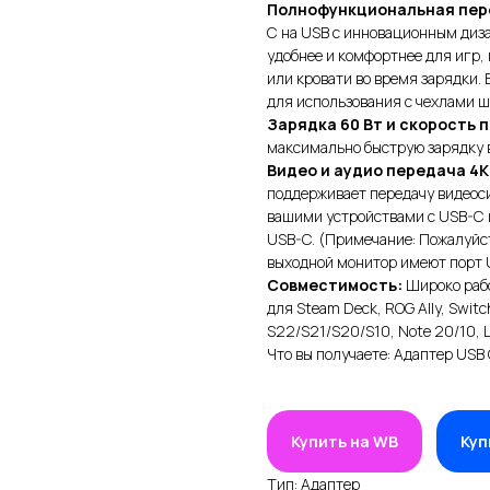
Полнофункциональная пере
C на USB c инновационным диза
удобнее и комфортнее для игр, 
или кровати во время зарядки. 
для использования с чехлами ш
Зарядка 60 Вт и скорость 
максимально быструю зарядку в
Видео и аудио передача 4
поддерживает передачу видеос
вашими устройствами с USB-C 
USB-C. (Примечание: Пожалуйста
выходной монитор имеют порт U
Совместимость:
Широко рабо
для Steam Deck, ROG Ally, Switc
S22/S21/S20/S10, Note 20/10, LG
Что вы получаете: Адаптер USB C
Купить на WB
Куп
Тип: Адаптер