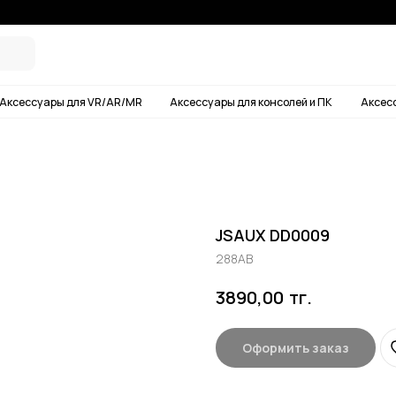
Условия дос
ары для VR/AR/MR
Аксессуары для консолей и ПК
Аксессуары для смартф
JSAUX DD0009
288AB
тг.
3890,00
Оформить заказ