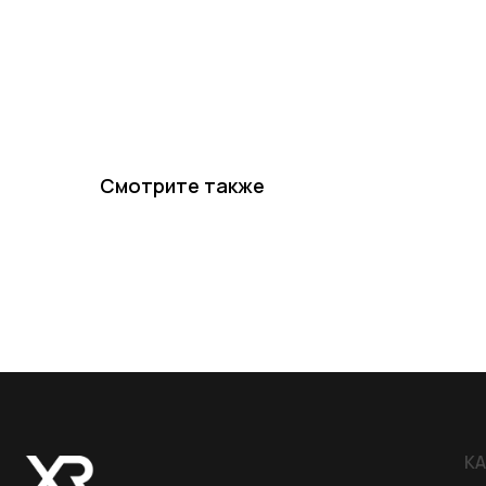
Смотрите также
КАТЕГОР
Хиты пр
Новинки 20
VR/AR устро
Аксессуары
ИП XRTech
БИН/ИИН: 951227300034
ИИК: KZ95722S000007569370