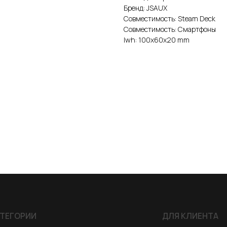
Бренд: JSAUX
Совместимость: Steam Deck
Совместимость: Смартфоны
lwh: 100x60x20 mm
ИИ
ДЛЯ КЛИЕНТА
одаж
Условия доставки
25
Условия оплаты
йства, консоли, роботы
Правила возврата
 для VR/AR/MR
Договор оферты