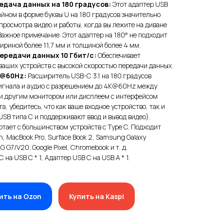
дача данных на 180 градусов:
Этот адаптер USB
йном в форме буквы U на 180 градусов значительно
просмотра видео и работы, когда вы лежите на диване
Важное примечание: Этот адаптер на 180° не подходит
ириной более 11,7 мм и толщиной более 4 мм.
передачи данных 10 Гбит/с:
Обеспечивает
аших устройств с высокой скоростью передачи данных.
K@60Hz:
Расширитель USB-C 3.1 на 180 градусов
игнала и аудио с разрешением до 4K@60Hz между
и другим монитором или дисплеем с интерфейсом
, убедитесь, что как ваше входное устройство, так и
SB типа C и поддерживают ввод и вывод видео).
тает с большинством устройств с Type C. Подходит
h, MacBook Pro, Surface Book 2, Samsung Galaxy
 G7/V20; Google Pixel, Chromebook и т. д.
 на USB C * 1, Адаптер USB C на USB A * 1.
ить на Ozon
Купить на Kaspi