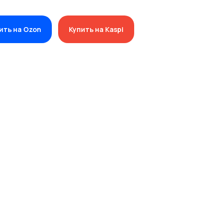
ить на Ozon
Купить на Kaspi
КОНТАКТЫ
+7 (701) 202-04-00
Заказать звонок