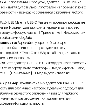
айн:
С прозрачным корпусом, адаптер JSAUX USB на
 но и выглядит стильно. Изготовлен из прочных, гибких
говечности и прекрасно сочетается с кабелями любого
AUX USB Male на USB-C Female мгновенно преобразует
ение. Идеален для зарядки и передачи данных, этот
ет вашу цифровую жизнь. 【Примечание】Не совместим
тройствами MagSafe.
пасности:
Заряжайте уверенно благодаря
, который защищает от перегрузки по току,
Адаптер JSAUX Type-C на USB разработан для защиты
ких неисправностей.
/с:
Этот адаптер USB-C на USB поддерживает скорость
. Легко передавайте фотографии, видео и файлы. Плюс,
ype-C. 【Примечание】Выход видеосигнала не
ный размер:
Комплект из 4-х адаптеров JSAUX USB-C
ость для различных настроек. Идеально подходит для
абелями без частого отключения или для удобного
х маленький размер делает их идеальными для
 добавляя функциональность.