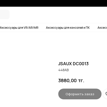
Условия дос
ары для VR/AR/MR
Аксессуары для консолей и ПК
Аксессуары для смартф
JSAUX DC0013
448AB
тг.
3880,00
Оформить заказ