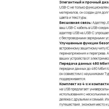
Элегантный и прочный диз
USB-C не только функционален,
материалов, он создан для дол
цвета и текстуры.
Бесшовная связь:
Адаптер JS
ваш USB-C кабель в USB-соедин
адаптер USB на USB-C упроща
с беспроводными зарядными ус
Улучшенные функции безо
встроенному защитному чипу IC
перенапряжения и перегрева. 
ваших устройств от электричес
Передача данных 480 Мбит
передачи данных до 480 Мбит/с
он совместим с наушниками T
поддерживается.
Комплект из 4-х и компакт
на USB предлагает универсальн
использования с несколькими к
дележа с друзьями и семьей. И
путешествий, экономя место и