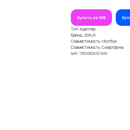
Купить на WB
Куп
Тип: Адаптер
Бренд: JSAUX
Совместимость: Ноутбук
Совместимость: Смартфоны
lwh: 130x90x10 mm
ИИ
ДЛЯ КЛИЕНТА
одаж
Условия доставки
25
Условия оплаты