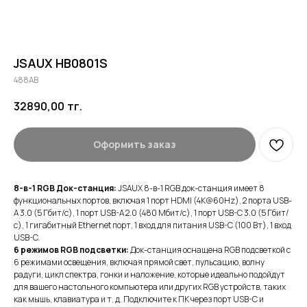
JSAUX HB0801S
488AB
32890,00
тг.
Оформить заказ
8-в-1 RGB Док-станция:
JSAUX 8-в-1 RGB док-станция имеет 8
функциональных портов, включая 1 порт HDMI (4K@60Hz), 2 порта USB-
A 3.0 (5 Гбит/с), 1 порт USB-A 2.0 (480 Мбит/с), 1 порт USB-C 3.0 (5 Гбит/
с), 1 гигабитный Ethernet порт, 1 вход для питания USB-C (100 Вт), 1 вход
USB-C.
6 режимов RGB подсветки:
Док-станция оснащена RGB подсветкой с
6 режимами освещения, включая прямой свет, пульсацию, волну
радуги, цикл спектра, гонки и наложение, которые идеально подойдут
для вашего настольного компьютера или других RGB устройств, таких
как мышь, клавиатура и т. д. Подключите к ПК через порт USB-C и