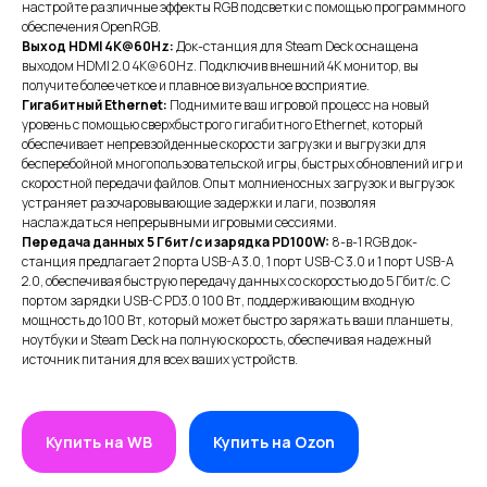
настройте различные эффекты RGB подсветки с помощью программного
обеспечения OpenRGB.
Выход HDMI 4K@60Hz:
Док-станция для Steam Deck оснащена
выходом HDMI 2.0 4K@60Hz. Подключив внешний 4K монитор, вы
получите более четкое и плавное визуальное восприятие.
Гигабитный Ethernet:
Поднимите ваш игровой процесс на новый
уровень с помощью сверхбыстрого гигабитного Ethernet, который
обеспечивает непревзойденные скорости загрузки и выгрузки для
бесперебойной многопользовательской игры, быстрых обновлений игр и
скоростной передачи файлов. Опыт молниеносных загрузок и выгрузок
устраняет разочаровывающие задержки и лаги, позволяя
наслаждаться непрерывными игровыми сессиями.
Передача данных 5 Гбит/с и зарядка PD100W:
8-в-1 RGB док-
станция предлагает 2 порта USB-A 3.0, 1 порт USB-C 3.0 и 1 порт USB-A
2.0, обеспечивая быструю передачу данных со скоростью до 5 Гбит/с. С
портом зарядки USB-C PD3.0 100 Вт, поддерживающим входную
мощность до 100 Вт, который может быстро заряжать ваши планшеты,
ноутбуки и Steam Deck на полную скорость, обеспечивая надежный
источник питания для всех ваших устройств.
ИП XRTech
БИН/ИИН: 951227300034
ИИК: KZ95722S000007569370
Купить на WB
Купить на Ozon
КАТЕГОРИИ