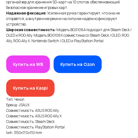
органайзер для хранения SD-карт на 10 слотов, обеспечивающий
безопасное хранение игровых карт.
Надежная фиксация:
Усиленная ручка гарантирует, что она не
оторвётся, а внутренние ремни на липучке надёжно фиксируют
устройство.
Широкая совместимость:
Модель BG0106A подходит для Steam Deck /
OLED и ROG Ally. Модель BG0106X совместима со Steam Deck / OLED, ROG
Ally, ROG Ally X, Nintendo Switch / OLED и PlayStation Portal.
Купить на WB
Купить на Ozon
ИП XRTech
БИН/ИИН: 951227300034
ИИК: KZ95722S000007569370
Купить на Kaspi
КАТЕГОРИИ
Тип: Чехол
Бренд: JSAUX
Хиты продаж
Совместимость: ASUS ROG Ally
Совместимость: ASUS ROG Ally X
Новинки 2025
Совместимость: Steam Deck
Совместимость: PlayStation Portal
VR/AR устройства, консоли, роботы
lwh: 350x170x110 mm
Аксессуары для VR/AR/MR