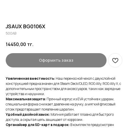
JSAUX BG0106X
500AB
14450,00
тг.
Оформить заказ
Увеличенная вместимость:
Наш переносной чехол с двухслойной
конструкцией предназначен для Steam Deck/OLED, ROG Ally, ROG Ally X, с
дополнительным пространством для аксессуаров, таких как зарядные
устройства и наушники.
Максимальная защита:
Прочный корпус из EVA устойчив к ударам,
специальная форма снижает давление на ручку, а мягкий флисовый
отсек предотвращает появление царапин.
Удобный двойной замок:
Молния работает плавно для быстрого
доступа, а скрытая цепь защищает от коррозии.
Органайзер для SD-карт в подарок:
В комплекте предусмотрен