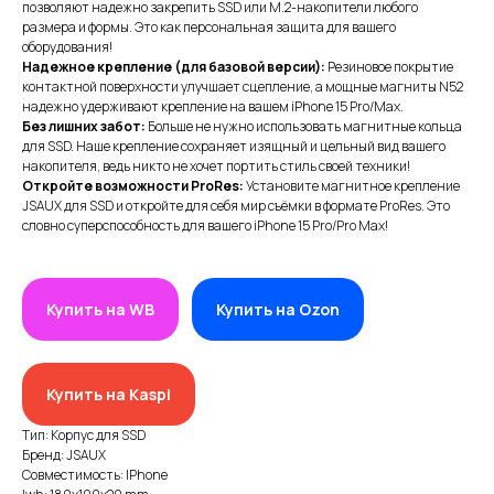
позволяют надежно закрепить SSD или M.2-накопители любого
размера и формы. Это как персональная защита для вашего
оборудования!
Надежное крепление (для базовой версии):
Резиновое покрытие
контактной поверхности улучшает сцепление, а мощные магниты N52
надежно удерживают крепление на вашем iPhone 15 Pro/Max.
Без лишних забот:
Больше не нужно использовать магнитные кольца
для SSD. Наше крепление сохраняет изящный и цельный вид вашего
накопителя, ведь никто не хочет портить стиль своей техники!
Откройте возможности ProRes:
Установите магнитное крепление
JSAUX для SSD и откройте для себя мир съёмки в формате ProRes. Это
словно суперспособность для вашего iPhone 15 Pro/Pro Max!
ИП XRTech
БИН/ИИН: 951227300034
ИИК: KZ95722S000007569370
Купить на WB
Купить на Ozon
КАТЕГОРИИ
Купить на Kaspi
Хиты продаж
Тип: Корпус для SSD
Новинки 2025
Бренд: JSAUX
VR/AR устройства, консоли, роботы
Совместимость: IPhone