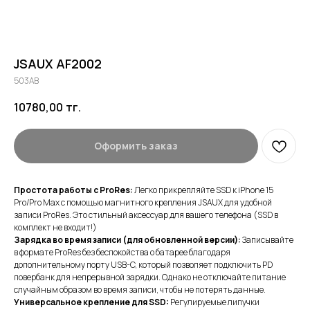
JSAUX AF2002
503AB
10780,00
тг.
Оформить заказ
Простота работы с ProRes:
Легко прикрепляйте SSD к iPhone 15
Pro/Pro Max с помощью магнитного крепления JSAUX для удобной
записи ProRes. Это стильный аксессуар для вашего телефона (SSD в
комплект не входит!)
Зарядка во время записи (для обновленной версии):
Записывайте
в формате ProRes без беспокойства о батарее благодаря
дополнительному порту USB-C, который позволяет подключить PD
повербанк для непрерывной зарядки. Однако не отключайте питание
случайным образом во время записи, чтобы не потерять данные.
Универсальное крепление для SSD:
Регулируемые липучки