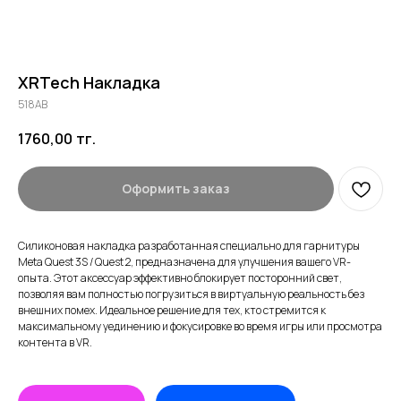
XRTech Накладка
518AB
1760,00
тг.
Оформить заказ
Силиконовая накладка разработанная специально для гарнитуры
Meta Quest 3S / Quest 2, предназначена для улучшения вашего VR-
опыта. Этот аксессуар эффективно блокирует посторонний свет,
позволяя вам полностью погрузиться в виртуальную реальность без
внешних помех. Идеальное решение для тех, кто стремится к
максимальному уединению и фокусировке во время игры или просмотра
контента в VR.