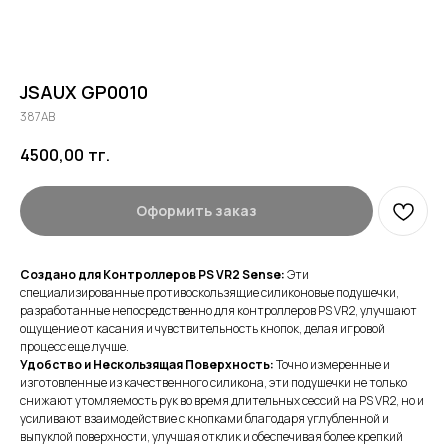
JSAUX GP0010
387AB
4500,00
тг.
Оформить заказ
Создано для Контроллеров PS VR2 Sense:
Эти
специализированные противоскользящие силиконовые подушечки,
разработанные непосредственно для контроллеров PS VR2, улучшают
ощущение от касания и чувствительность кнопок, делая игровой
процесс еще лучше.
Удобство и Нескользящая Поверхность:
Точно измеренные и
изготовленные из качественного силикона, эти подушечки не только
снижают утомляемость рук во время длительных сессий на PS VR2, но и
усиливают взаимодействие с кнопками благодаря углубленной и
выпуклой поверхности, улучшая отклик и обеспечивая более крепкий