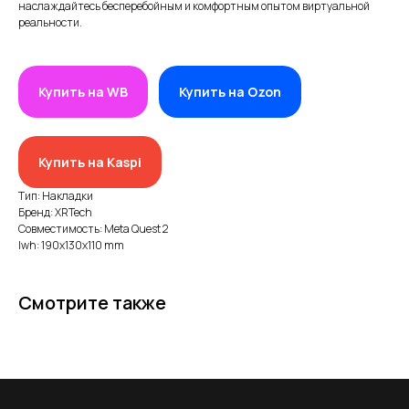
наслаждайтесь бесперебойным и комфортным опытом виртуальной
реальности.
Купить на WB
Купить на Ozon
ИП XRTech
БИН/ИИН: 951227300034
ИИК: KZ95722S000007569370
Купить на Kaspi
КАТЕГОРИИ
Тип: Накладки
Бренд: XRTech
Хиты продаж
Совместимость: Meta Quest 2
lwh: 190x130x110 mm
Новинки 2025
VR/AR устройства, консоли, роботы
Смотрите также
Аксессуары для VR/AR/MR
Аксессуары для консолей и ПК
Аксессуары для смартфонов
Портативные мониторы FlipGo