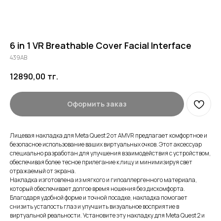
6 in 1 VR Breathable Cover Facial Interface
439AB
12890,00
тг.
Оформить заказ
Лицевая накладка для Meta Quest 2 от AMVR предлагает комфортное и
безопасное использование ваших виртуальных очков. Этот аксессуар
специально разработан для улучшения взаимодействия с устройством,
обеспечивая более тесное прилегание к лицу и минимизируя свет
отражаемый от экрана.
Накладка изготовлена из мягкого и гипоаллергенного материала,
который обеспечивает долгое время ношения без дискомфорта.
Благодаря удобной форме и точной посадке, накладка помогает
снизить усталость глаз и улучшить визуальное восприятие в
виртуальной реальности. Установите эту накладку для Meta Quest 2 и