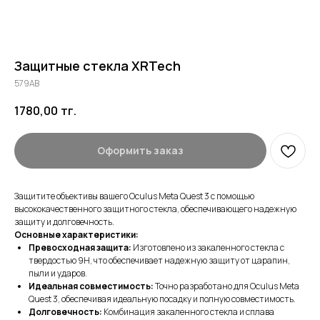
Защитные стекла XRTech
579AB
1780,00
тг.
Оформить заказ
Защитите объективы вашего Oculus Meta Quest 3 с помощью
высококачественного защитного стекла, обеспечивающего надежную
защиту и долговечность.
Основные характеристики:
Превосходная защита:
Изготовлено из закаленного стекла с
твердостью 9H, что обеспечивает надежную защиту от царапин,
пыли и ударов.
Идеальная совместимость:
Точно разработано для Oculus Meta
Quest 3, обеспечивая идеальную посадку и полную совместимость.
Долговечность:
Комбинация закаленного стекла и сплава