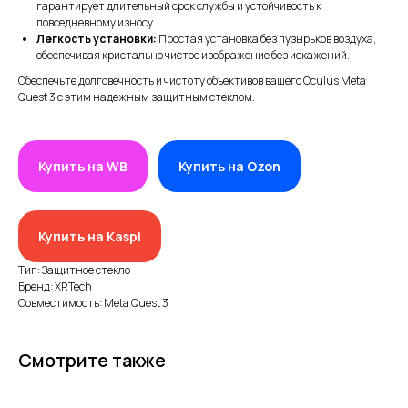
гарантирует длительный срок службы и устойчивость к
повседневному износу.
Легкость установки:
Простая установка без пузырьков воздуха,
обеспечивая кристально чистое изображение без искажений.
Обеспечьте долговечность и чистоту объективов вашего Oculus Meta
Quest 3 с этим надежным защитным стеклом.
ИП XRTech
БИН/ИИН: 951227300034
Купить на WB
Купить на Ozon
ИИК: KZ95722S000007569370
КАТЕГОРИИ
Купить на Kaspi
Хиты продаж
Тип: Защитное стекло
Бренд: XRTech
Новинки 2025
Совместимость: Meta Quest 3
VR/AR устройства, консоли, роботы
Аксессуары для VR/AR/MR
Смотрите также
Аксессуары для консолей и ПК
Аксессуары для смартфонов