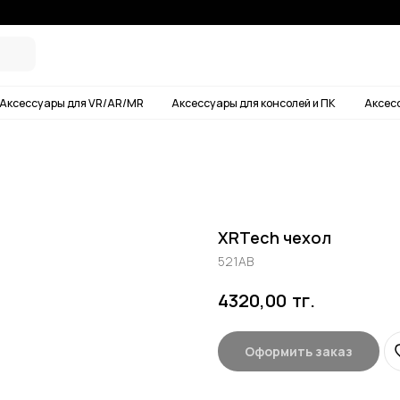
Условия дос
ары для VR/AR/MR
Аксессуары для консолей и ПК
Аксессуары для смартф
XRTech чехол
521AB
тг.
4320,00
Оформить заказ