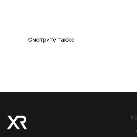
Смотрите также
КАТЕГОР
Хиты пр
Новинки 20
VR/AR устро
Аксессуары
ИП XRTech
БИН/ИИН: 951227300034
ИИК: KZ95722S000007569370
Аксессуары 
Аксессуары