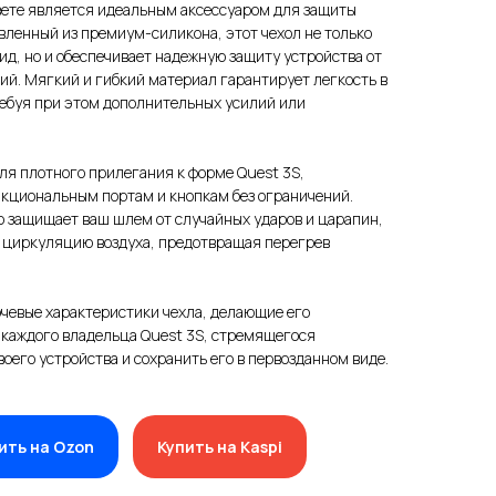
вете является идеальным аксессуаром для защиты
вленный из премиум-силикона, этот чехол не только
д, но и обеспечивает надежную защиту устройства от
ий. Мягкий и гибкий материал гарантирует легкость в
требуя при этом дополнительных усилий или
ля плотного прилегания к форме Quest 3S,
нкциональным портам и кнопкам без ограничений.
о защищает ваш шлем от случайных ударов и царапин,
 циркуляцию воздуха, предотвращая перегрев
чевые характеристики чехла, делающие его
 каждого владельца Quest 3S, стремящегося
оего устройства и сохранить его в первозданном виде.
ить на Ozon
Купить на Kaspi