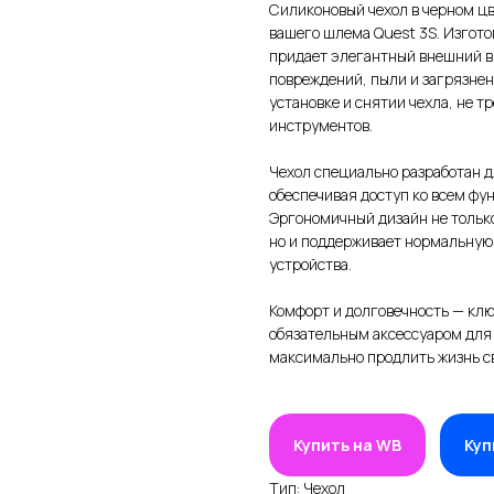
Силиконовый чехол в черном ц
вашего шлема Quest 3S. Изгото
придает элегантный внешний ви
повреждений, пыли и загрязнен
установке и снятии чехла, не 
инструментов.
Чехол специально разработан д
обеспечивая доступ ко всем фу
Эргономичный дизайн не тольк
но и поддерживает нормальную
устройства.
Комфорт и долговечность — клю
обязательным аксессуаром для
максимально продлить жизнь св
Купить на WB
Куп
Тип: Чехол