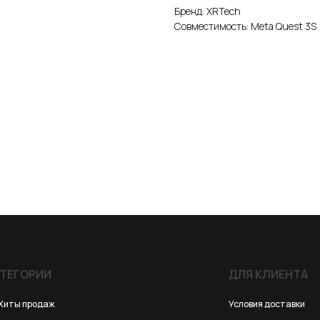
Бренд: XRTech
Совместимость: Meta Quest 3S
ИИ
ДЛЯ КЛИЕНТА
одаж
Условия доставки
25
Условия оплаты
йства, консоли, роботы
Правила возврата
 для VR/AR/MR
Договор оферты
для консолей и ПК
Политика конфиденциальности
 для смартфонов