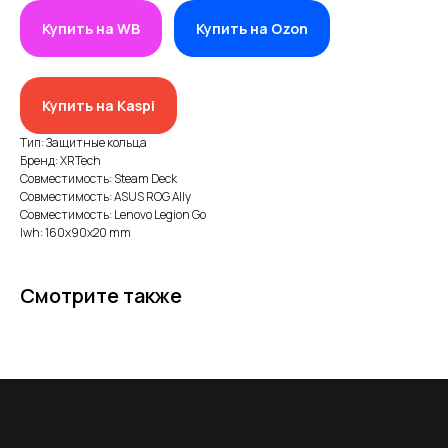
Купить на WB
Купить на Ozon
ИП XRTech
Купить на Kaspi
БИН/ИИН: 951227300034
ИИК: KZ95722S000007569370
Тип: Защитные кольца
Бренд: XRTech
Совместимость: Steam Deck
КАТЕГОРИИ
Совместимость: ASUS ROG Ally
Хиты продаж
Совместимость: Lenovo Legion Go
lwh: 160x90x20 mm
Новинки 2025
VR/AR устройства, консоли, роботы
Смотрите также
Аксессуары для VR/AR/MR
Аксессуары для консолей и ПК
Аксессуары для смартфонов
Портативные мониторы FlipGo