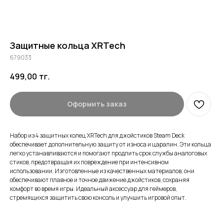
Защитные кольца XRTech
679033
499,00
тг.
Оформить заказ
Набор из 4 защитных колец XRTech для джойстиков Steam Deck
обеспечивает дополнительную защиту от износа и царапин. Эти кольца
легко устанавливаются и помогают продлить срок службы аналоговых
стиков, предотвращая их повреждение при интенсивном
использовании. Изготовленные из качественных материалов, они
обеспечивают плавное и точное движение джойстиков, сохраняя
комфорт во время игры. Идеальный аксессуар для геймеров,
стремящихся защитить свою консоль и улучшить игровой опыт.