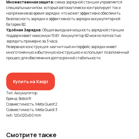
Множественная защита:
схема зарядной станции управляется
специальным чипом, который автоматически контролирует ток и
напряжение во время зарядки, что может эффективно обеспечить
безопасность зарядки и эффективность зарядки аккумуляторной
батареи B2.
Удобная Зарядка:
Общая выходная мощность зарядной станции
поддерживает максимум 15 Вт. Аккумулятор B2 можно полностью
зарядить примерно за 3 часа.
Резервная конструкция: магнитный интерфейс зарядки имеет
многоточечную избыточную конструкцию и использует позолоченный
процесс для обеспечения долгосрочной стабильности.
ИП XRTech
БИН/ИИН: 951227300034
ИИК: KZ95722S000007569370
Купить на Kaspi
КАТЕГОРИИ
Тип: Аккумулятор
Хиты продаж
Бренд: BoboVR
Совместимость: Meta Quest 2
Новинки 2025
Совместимость: Meta Quest 3
lwh: 120x120x60 mm
VR/AR устройства, консоли, роботы
Аксессуары для VR/AR/MR
Смотрите также
Аксессуары для консолей и ПК