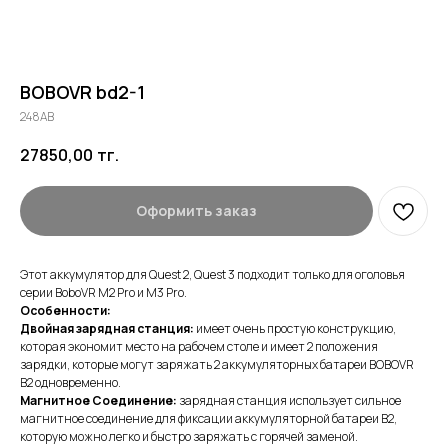
BOBOVR bd2-1
248AB
27850,00
тг.
Оформить заказ
Этот аккумулятор для Quest 2, Quest 3 подходит только для оголовья
серии BoboVR M2 Pro и M3 Pro.
Особенности:
Двойная зарядная станция:
имеет очень простую конструкцию,
которая экономит место на рабочем столе и имеет 2 положения
зарядки, которые могут заряжать 2 аккумуляторных батареи BOBOVR
B2 одновременно.
Магнитное Соединение:
зарядная станция использует сильное
магнитное соединение для фиксации аккумуляторной батареи B2,
которую можно легко и быстро заряжать с горячей заменой.