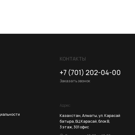
КОНТАКТЫ
+7 (701) 202-04-00
Заказать звонок
Адрес:
Казахстан, Алматы, ул. Карасай
батыра, БЦ Карасай, блок В,
3 этаж, 301 офис
Ежедневно с 10:00 до 19:00
Разработка сайта
ZERO.STUDIO