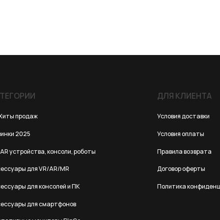
ИИ
ДЛЯ КЛИЕНТА
одаж
Условия доставки
25
Условия оплаты
йства, консоли, роботы
Правила возврата
 для VR/AR/MR
Договор оферты
для консолей и ПК
Политика конфиденциальности
 для смартфонов
е мониторы FlipGo