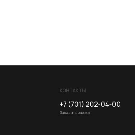
КОНТАКТЫ
+7 (701) 202-04-00
Заказать звонок
Адрес:
Казахстан, Алматы, ул. Карасай
батыра, БЦ Карасай, блок В,
3 этаж, 301 офис
Ежедневно с 10:00 до 19:00