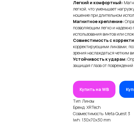
Легкий и комфортный:
Магни
легкой, что уменьшает нагрузк
ношение при длительном испол
Магнитное крепление:
Опра
позволяющим легко и надежно 
использования винтов или слож
Совместимость с коррект
корректирующими линзами, поз
зрения наслаждаться четким ви
Устойчивость к ударам:
Опр
защищая глаза от повреждений 
Купить на WB
Куп
Тип: Линзы
Бренд: XRTech
Совместимость: Meta Quest 3
lwh: 130x70x30 mm