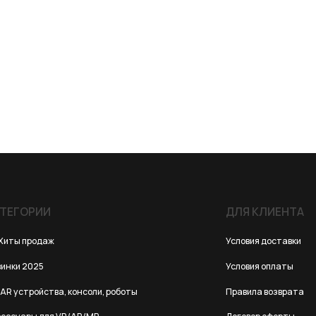
ИИ
ДЛЯ КЛИЕНТА
одаж
Условия доставки
25
Условия оплаты
йства, консоли, роботы
Правила возврата
 для VR/AR/MR
Договор оферты
для консолей и ПК
Политика конфиденциальности
 для смартфонов
е мониторы FlipGo