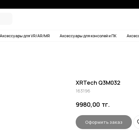
Условия дос
ары для VR/AR/MR
Аксессуары для консолей и ПК
Аксессуары для смартф
XRTech Q3M032
163196
тг.
9980,00
Оформить заказ