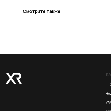
Смотрите также
КАТЕГОР
Хиты пр
Новинки 20
VR/AR устро
Аксессуары
ИП XRTech
БИН/ИИН: 951227300034
ИИК: KZ95722S000007569370
Аксессуары 
Аксессуары
Портативны