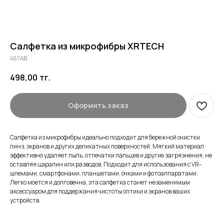
Салфетка из микрофибры XRTECH
467AB
498,00
тг.
Оформить заказ
Салфетка из микрофибры идеально подходит для бережной очистки
линз, экранов и других деликатных поверхностей. Мягкий материал
эффективно удаляет пыль, отпечатки пальцев и другие загрязнения, не
оставляя царапин или разводов. Подходит для использования с VR-
шлемами, смартфонами, планшетами, очками и фотоаппаратами.
Легко моется и долговечна, эта салфетка станет незаменимым
аксессуаром для поддержания чистоты оптики и экранов ваших
устройств.