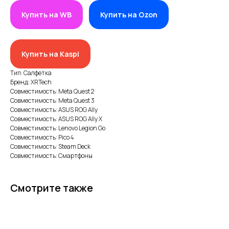
Купить на WB
Купить на Ozon
Купить на Kaspi
Тип: Салфетка
ИП XRTech
БИН/ИИН: 951227300034
Бренд: XRTech
ИИК: KZ95722S000007569370
Совместимость: Meta Quest 2
Совместимость: Meta Quest 3
Совместимость: ASUS ROG Ally
КАТЕГОРИИ
Совместимость: ASUS ROG Ally X
Совместимость: Lenovo Legion Go
Хиты продаж
Совместимость: Pico 4
Совместимость: Steam Deck
Новинки 2025
Совместимость: Смартфоны
VR/AR устройства, консоли, роботы
Аксессуары для VR/AR/MR
Смотрите также
Аксессуары для консолей и ПК
Аксессуары для смартфонов