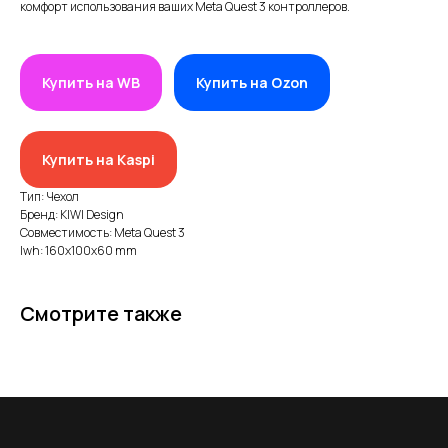
комфорт использования ваших Meta Quest 3 контроллеров.
Купить на WB
Купить на Ozon
ИП XRTech
БИН/ИИН: 951227300034
ИИК: KZ95722S000007569370
Купить на Kaspi
КАТЕГОРИИ
Тип: Чехол
Бренд: KIWI Design
Хиты продаж
Совместимость: Meta Quest 3
lwh: 160x100x60 mm
Новинки 2025
VR/AR устройства, консоли, роботы
Смотрите также
Аксессуары для VR/AR/MR
Аксессуары для консолей и ПК
Аксессуары для смартфонов
Портативные мониторы FlipGo