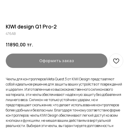
KIWI design Q1 Pro-2
476AB
11890,00
тг.
Оформить заказ
Чехлы для контроллеров Meta Quest 3 от KIWI Design представляют
собой идеальное решение для защиты ваших устройств от повреждений
и царапин. Изготовленные из высококачественного силиконового
материала, эти чехлы обеспечивают надёжную защиту без добавления
лишнего веса. Силикон не только устойчив к ударам, но и
предотвращает скольжение, что делает использование контроллеров
более удобным и безопасным. Благодаря точному соответствию форме
контроллеров, чехлы KIWI Design обеспечивают легкий доступ ко всем
кнопкам и функциям, не мешая вашим действиям в виртуальной
реальности. Выбирая эти чехлы, вы гарантируете долговечность и