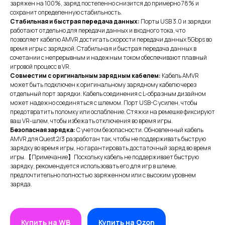
заряжен на 100%, заряд постепенно снизится до примерно 78% и
сохранит определенную стабильность.
Стабильная и быстрая передача данных:
Порты USB 3.0 и зарядки
работают отдельно для передачи данных и входного тока, что
позволяет кабелю AMVR достигать скорости передачи данных 5Gbps во
время игры с зарядкой. Стабильная и быстрая передача данных в
сочетании с непрерывным и надежным током обеспечивают плавный
игровой процесс в VR.
Совместим с оригинальным зарядным кабелем:
Кабель AMVR
может быть подключен к оригинальному зарядному кабелю через
отдельный порт зарядки. Кабель соединения с L-образным дизайном
может надежно соединяться с шлемом. Порт USB-C усилен, чтобы
предотвратить поломку или ослабление. Стяжки на ремешке фиксируют
ваш VR-шлем, чтобы избежать отключения во время игры.
Безопасная зарядка:
С учетом безопасности. Обновленный кабель
AMVR для Quest 2/3 разработан так, чтобы не поддерживать быструю
зарядку во время игры, но гарантировать достаточный заряд во время
игры.【Примечание】Поскольку кабель не поддерживает быструю
зарядку, рекомендуется использовать его для игр в шлеме,
предпочтительно полностью заряженном или с высоким уровнем
заряда.
ИП XRTech
БИН/ИИН: 951227300034
ИИК: KZ95722S000007569370
Купить на WB
Купить на Ozon