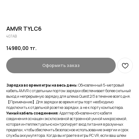
AMVR TYLC6
407AB
14980,00
тг.
Оформить заказ
Зарядка во время игры на весь день:
Обновленный 5-метровый
кабель AMVR с отдельным портом зарядки обеспечивает более сильный
выход и непрерывную зарядку для шлема Quest 2/3 в течение всего дня.
【Примечание】Для зарядки во время игры порт необходимо
подключить к отдельной розетке зарядки, а не к порту компьютера.
Умный кабель соединения:
Адаптер обновленного кабеля
соединения оснащен эксклюзивной встроенной умной микросхемой,
которая интеллектуально контролирует вход питания в разумных
пределах, чтобы обеспечить безопасное использование энергии и срок
службы аккумулятора. Когда вы играете в игры PC VR, если ваш шлем