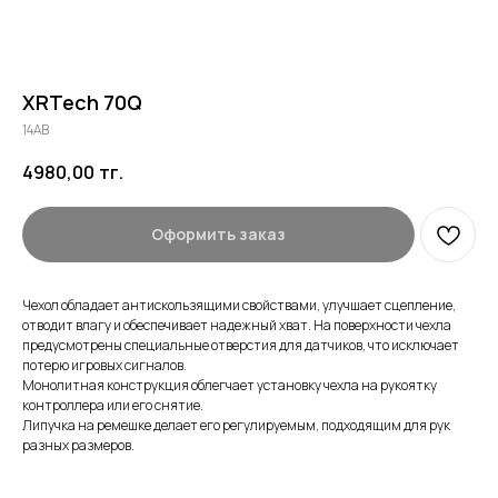
XRTech 70Q
14AB
4980,00
тг.
Оформить заказ
Чехол обладает антискользящими свойствами, улучшает сцепление,
отводит влагу и обеспечивает надежный хват. На поверхности чехла
предусмотрены специальные отверстия для датчиков, что исключает
потерю игровых сигналов.
Монолитная конструкция облегчает установку чехла на рукоятку
контроллера или его снятие.
Липучка на ремешке делает его регулируемым, подходящим для рук
разных размеров.