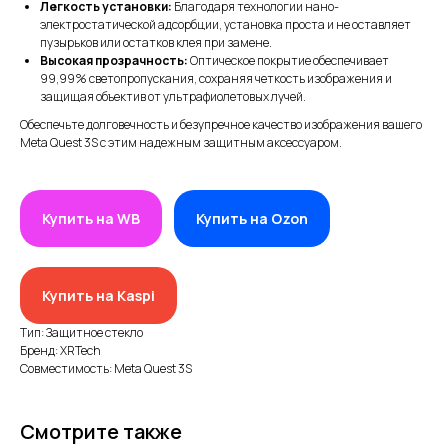
Легкость установки:
Благодаря технологии нано-
электростатической адсорбции, установка проста и не оставляет
пузырьков или остатков клея при замене.
Высокая прозрачность:
Оптическое покрытие обеспечивает
99,99% светопропускания, сохраняя четкость изображения и
защищая объектив от ультрафиолетовых лучей.
Обеспечьте долговечность и безупречное качество изображения вашего
Meta Quest 3S с этим надежным защитным аксессуаром.
ИП XRTech
БИН/ИИН: 951227300034
Купить на WB
Купить на Ozon
ИИК: KZ95722S000007569370
КАТЕГОРИИ
Купить на Kaspi
Хиты продаж
Тип: Защитное стекло
Новинки 2025
Бренд: XRTech
Совместимость: Meta Quest 3S
VR/AR устройства, консоли, роботы
Аксессуары для VR/AR/MR
Смотрите также
Аксессуары для консолей и ПК