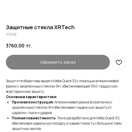
Защитные стекла XRTech
578AB
3760,00
тг.
Оформить заказ
Защитите объективы вашего Meta Quest 3S с помощью алюминиевой
рамки с закаленным стеклом 9H, обеспечивающей 360-градусную
всестороннюю защиту.
Основные характеристики:
Прочная конструкция:
Алюминиевая рамка в сочетании с
закаленным стеклом 9H обеспечивает надежную защиту от
царапин, пыли и ударов.
Полная совместимость:
Точно разработано для Meta Quest 3S,
обеспечивая идеальную посадку и совместимость с большинством
защитных чехлов.