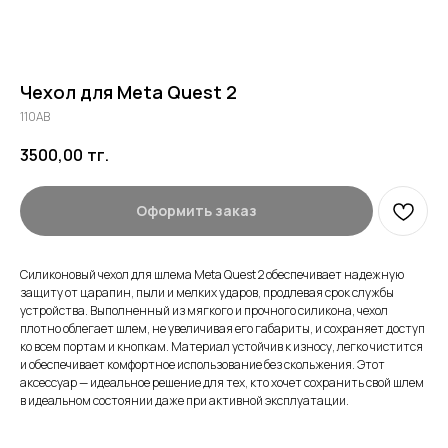
Чехол для Meta Quest 2
110AB
3500,00
тг.
Оформить заказ
Силиконовый чехол для шлема Meta Quest 2 обеспечивает надежную
защиту от царапин, пыли и мелких ударов, продлевая срок службы
устройства. Выполненный из мягкого и прочного силикона, чехол
плотно облегает шлем, не увеличивая его габариты, и сохраняет доступ
ко всем портам и кнопкам. Материал устойчив к износу, легко чистится
и обеспечивает комфортное использование без скольжения. Этот
аксессуар — идеальное решение для тех, кто хочет сохранить свой шлем
в идеальном состоянии даже при активной эксплуатации.