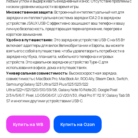
любым углом и выдерживать ежедневный износ. Отсутствие проблемы с
низким уровнем мощности во время игры.
Множественная защита:
Встроенный интеллектуальный чип для
зарядки и интеллектуальная система зарядки IOA 2.0 в зарядном
устройстве JSAUX USB-C эффективно защищают ваш телефон и вашу
личную безопасность, предотвращая перенапряжение, перегрев и
короткое замыкание.
Удобно в путешествиях:
Это зарядное устройство USB-C на 65 Вт
включает адаптеры для вилок Великобритании и Европы, вы можете
взять его с собой в путешествие, чтобы удовлетворить потребности в
зарядке ноутбука, планшета, мобильного телефона и игровых
устройств. Это идеальное зарядное устройство Type-C для
использования в офисе, дома и в путешествиях.
Универсальная совместимость:
Высокоскоростная зарядка,
совместимость с MacBook Pro, MacBook Air, ROG Ally, Steam Deck, Switch,
Samsung Galaxy S23 Ultra/S23 Plus/S23/S23/S22
Ultra/S22+/S21/S20/S10/S9/S8, Galaxy Note 10/Note 20, Google Pixel
2/3/4/5/6/7, Pixel, LG G5/G6/G7, LG V20/V30, iPad Pro 11"/12.9", Galaxy Tab S8
S7 и многими другими устройствами USB-C.
ИП XRTech
БИН/ИИН: 951227300034
ИИК: KZ95722S000007569370
Купить на WB
Купить на Ozon
КАТЕГОРИИ