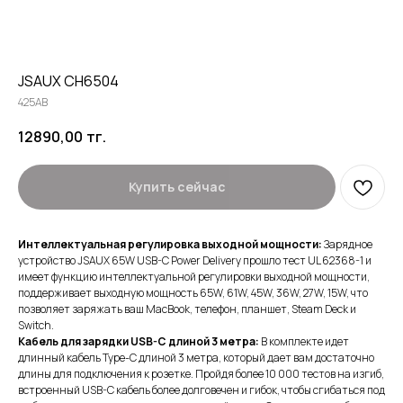
JSAUX CH6504
425AB
12890,00
тг.
Купить сейчас
Интеллектуальная регулировка выходной мощности:
Зарядное
устройство JSAUX 65W USB-C Power Delivery прошло тест UL 62368-1 и
имеет функцию интеллектуальной регулировки выходной мощности,
поддерживает выходную мощность 65W, 61W, 45W, 36W, 27W, 15W, что
позволяет заряжать ваш MacBook, телефон, планшет, Steam Deck и
Switch.
Кабель для зарядки USB-C длиной 3 метра:
В комплекте идет
длинный кабель Type-C длиной 3 метра, который дает вам достаточно
длины для подключения к розетке. Пройдя более 10 000 тестов на изгиб,
встроенный USB-C кабель более долговечен и гибок, чтобы сгибаться под