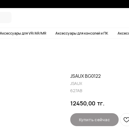
Условия дос
ары для VR/AR/MR
Аксессуары для консолей и ПК
Аксессуары для смартф
JSAUX BG0122
JSAUX
627AB
тг.
12450,00
Купить сейчас