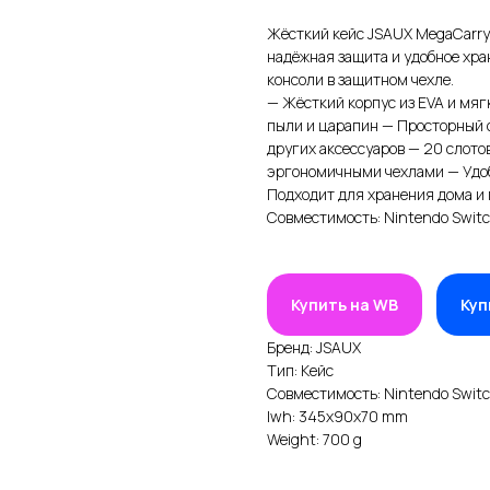
Жёсткий кейс JSAUX MegaCarry 
надёжная защита и удобное хра
консоли в защитном чехле.
— Жёсткий корпус из EVA и мя
пыли и царапин — Просторный с
других аксессуаров — 20 слот
эргономичными чехлами — Удоб
Подходит для хранения дома и
Совместимость: Nintendo Switc
Купить на WB
Куп
Бренд: JSAUX
Тип: Кейс
Совместимость: Nintendo Switc
lwh: 345x90x70 mm
Weight: 700 g