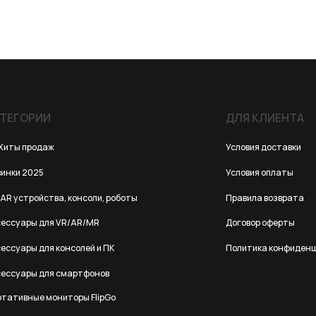
ИИ
ДЛЯ КЛИЕНТА
одаж
Условия доставки
25
Условия оплаты
йства, консоли, роботы
Правила возврата
 для VR/AR/MR
Договор оферты
для консолей и ПК
Политика конфиденциальности
 для смартфонов
е мониторы FlipGo