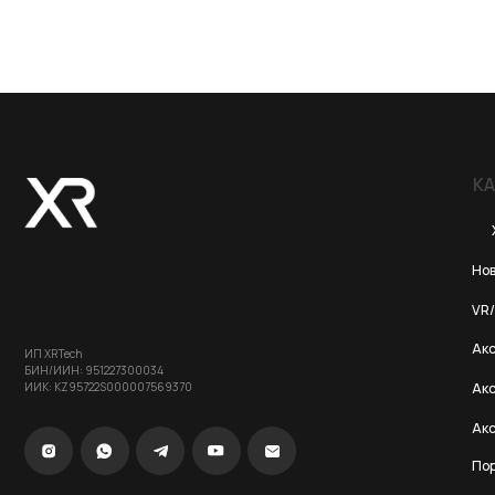
КАТЕГОР
Хиты пр
Новинки 20
VR/AR устро
Аксессуары
ИП XRTech
БИН/ИИН: 951227300034
ИИК: KZ95722S000007569370
Аксессуары 
Аксессуары
Портативны
© 2024 XRTech. All Rights Reserved.