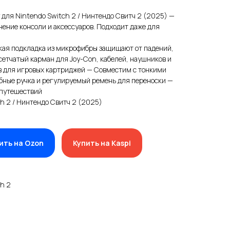
для Nintendo Switch 2 / Нинтендо Свитч 2 (2025) —
нение консоли и аксессуаров. Подходит даже для
гкая подкладка из микрофибры защищают от падений,
етчатый карман для Joy-Con, кабелей, наушников и
ов для игровых картриджей — Совместим с тонкими
ные ручка и регулируемый ремень для переноски —
 путешествий
h 2 / Нинтендо Свитч 2 (2025)
ить на Ozon
Купить на Kaspi
h 2