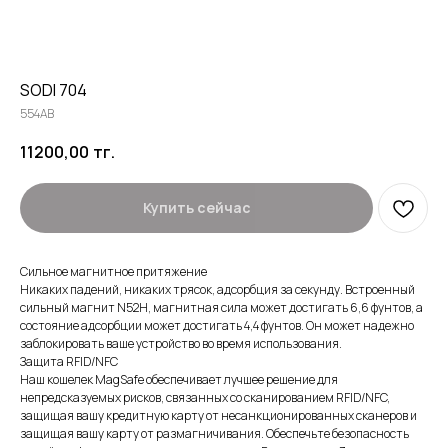
SODI 704
554AB
11200,00
тг.
Купить сейчас
Сильное магнитное притяжение
Никаких падений, никаких трясок, адсорбция за секунду. Встроенный
сильный магнит N52H, магнитная сила может достигать 6,6 фунтов, а
состояние адсорбции может достигать 4,4 фунтов. Он может надежно
заблокировать ваше устройство во время использования.
Защита RFID/NFC
Наш кошелек MagSafe обеспечивает лучшее решение для
непредсказуемых рисков, связанных со сканированием RFID/NFC,
защищая вашу кредитную карту от несанкционированных сканеров и
защищая вашу карту от размагничивания. Обеспечьте безопасность