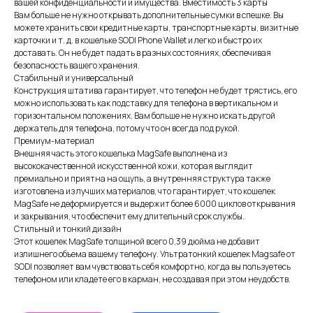
вашей конфиденциальности и имущества. Вместимость 3 карты
Вам больше не нужно открывать дополнительные сумки в спешке. Вы
можете хранить свои кредитные карты, транспортные карты, визитные
карточки и т. д. в кошельке SODI Phone Wallet и легко и быстро их
доставать. Он не будет падать в разных состояниях, обеспечивая
безопасность вашего хранения.
Стабильный и универсальный
Конструкция штатива гарантирует, что телефон не будет трястись, его
можно использовать как подставку для телефона в вертикальном и
горизонтальном положениях. Вам больше не нужно искать другой
держатель для телефона, потому что он всегда под рукой.
Премиум-материал
Внешняя часть этого кошелька MagSafe выполнена из
высококачественной искусственной кожи, которая выглядит
премиально и приятна на ощупь, а внутренняя структура также
изготовлена ​​из лучших материалов, что гарантирует, что кошелек
MagSafe не деформируется и выдержит более 6000 циклов открывания
ИП XRTech
и закрывания, что обеспечит ему длительный срок службы.
БИН/ИИН: 951227300034
Стильный и тонкий дизайн
ИИК: KZ95722S000007569370
Этот кошелек MagSafe толщиной всего 0,39 дюйма не добавит
излишнего объема вашему телефону. Ультратонкий кошелек Magsafe от
SODI позволяет вам чувствовать себя комфортно, когда вы пользуетесь
КАТЕГОРИИ
телефоном или кладете его в карман, не создавая при этом неудобств.
Хиты продаж