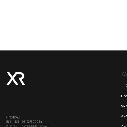
КАТЕГОР
Хиты пр
Новинки 20
VR/AR устро
Аксессуары
ИП XRTech
БИН/ИИН: 951227300034
ИИК: KZ95722S000007569370
Аксессуары 
Аксессуары
Портативны
© 2024 XRTech. All Rights Reserved.