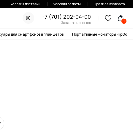
тавки
Условия оплаты
Правила возврата
+7 (701) 202-04-00
0
Заказать звонок
онов и планшетов
Портативные мониторы FlipGo