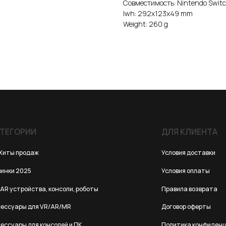
Совместимость: Nintendo Switc
lwh: 292x123x49 mm
Weight: 260 g
ИИ
ДЛЯ КЛИЕНТА
одаж
Условия доставки
25
Условия оплаты
йства, консоли, роботы
Правила возврата
 для VR/AR/MR
Договор оферты
для консолей и ПК
Политика конфиденциальности
 для смартфонов
е мониторы FlipGo