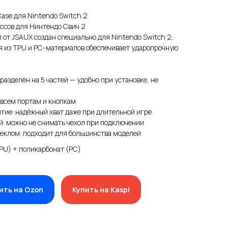
 Case для Nintendo Switch 2
ссов для Нинтендо Свич 2
от JSAUX создан специально для Nintendo Switch 2.
я из TPU и PC-материалов обеспечивает ударопрочную
разделён на 5 частей — удобно при установке, не
 всем портам и кнопкам
тие: надёжный хват даже при длительной игре
: можно не снимать чехол при подключении
еклом: подходит для большинства моделей
PU) + поликарбонат (PC)
ить на Ozon
Купить на Kaspi