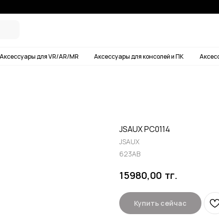
Условия дос
ары для VR/AR/MR
Аксессуары для консолей и ПК
Аксессуары для смартф
JSAUX PC0114
JSAUX
623AB
тг.
15980,00
Купить сейчас