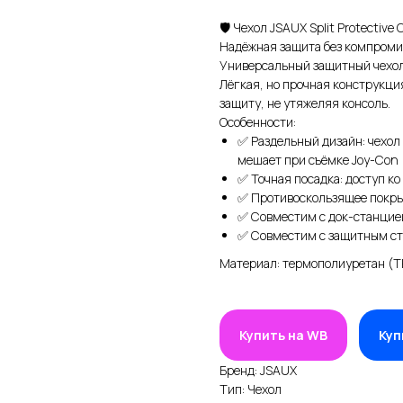
🛡 Чехол JSAUX Split Protective
Надёжная защита без компроми
Универсальный защитный чехол 
Лёгкая, но прочная конструкци
защиту, не утяжеляя консоль.
Особенности:
✅ Раздельный дизайн: чехол 
мешает при съёмке Joy-Con
✅ Точная посадка: доступ ко
✅ Противоскользящее покры
✅ Совместим с док-станцией
✅ Совместим с защитным ст
Материал: термополиуретан (T
Купить на WB
Куп
Бренд: JSAUX
Тип: Чехол