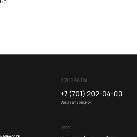
h 2
КОНТАКТЫ
+7 (701) 202-04-00
Заказать звонок
Адрес:
Казахстан, Алматы, ул. Карасай
батыра, БЦ Карасай, блок В,
3 этаж, 301 офис
Ежедневно с 10:00 до 19:00
Разработка сайта
ZERO.STUDIO