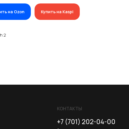
ить на Ozon
Купить на Kaspi
h 2
КОНТАКТЫ
+7 (701) 202-04-00
Заказать звонок
Адрес:
Казахстан, Алматы, ул. Карасай
батыра, БЦ Карасай, блок В,
3 этаж, 301 офис