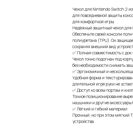
Чехол для Nintendo Switch 2 из
для повседневной защиты конс
для комфортной игры.
Надёжный защитный чехол для 
Обеспечьте своей консоли полн
полиуретана (TPU). Он защищае
сохраняя внешний вид устройст
✅ Полная совместимость с док
Чехол точно подогнан под корп
без необходимости снимать защ
✅ Эргономичный и нескользящ
Удобная форма и текстурирован
длительной игре руки не устаю
✅ Доступ ко всем портам и кно
Точное позиционирование вырез
наушники и другие аксессуары 
✅ Лёгкий и гибкий материал
Прочный, но при этом мягкий T
устройства.