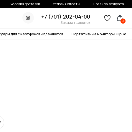
тавки
Условия оплаты
Правила возврата
+7 (701) 202-04-00
0
Заказать звонок
онов и планшетов
Портативные мониторы FlipGo