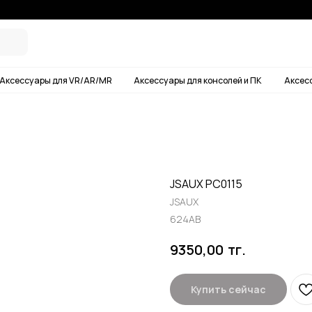
Условия дос
ары для VR/AR/MR
Аксессуары для консолей и ПК
Аксессуары для смартф
JSAUX PC0115
JSAUX
624AB
тг.
9350,00
Купить сейчас