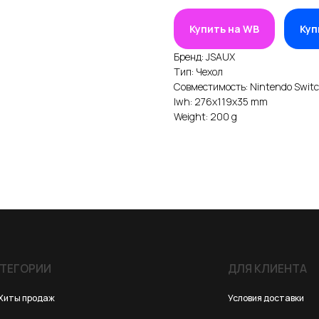
Купить на WB
Куп
Бренд: JSAUX
Тип: Чехол
Совместимость: Nintendo Switc
lwh: 276x119x35 mm
Weight: 200 g
ИИ
ДЛЯ КЛИЕНТА
одаж
Условия доставки
25
Условия оплаты
йства, консоли, роботы
Правила возврата
 для VR/AR/MR
Договор оферты
для консолей и ПК
Политика конфиденциальности
 для смартфонов