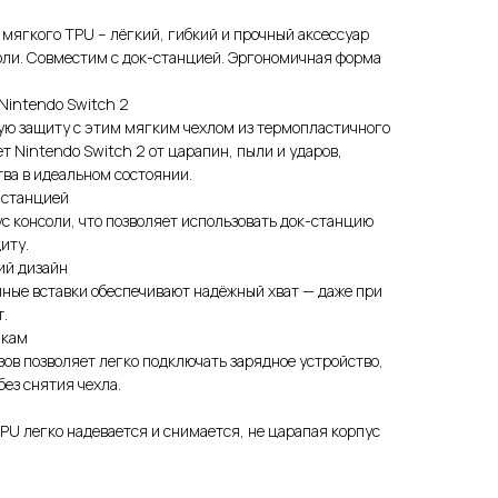
 мягкого TPU – лёгкий, гибкий и прочный аксессуар
оли. Совместим с док-станцией. Эргономичная форма
Nintendo Switch 2
ую защиту с этим мягким чехлом из термопластичного
т Nintendo Switch 2 от царапин, пыли и ударов,
ва в идеальном состоянии.
-станцией
ус консоли, что позволяет использовать док-станцию
иту.
ий дизайн
ные вставки обеспечивают надёжный хват — даже при
т.
пкам
ов позволяет легко подключать зарядное устройство,
без снятия чехла.
PU легко надевается и снимается, не царапая корпус