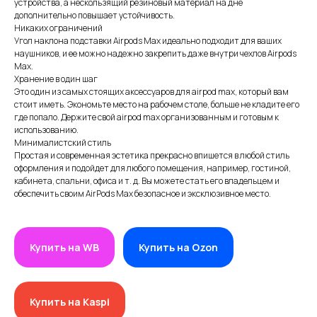
устройства, а нескользящий резиновый материал на дне
дополнительно повышает устойчивость.
Никаких ограничений
Угол наклона подставки Airpods Max идеально подходит для ваших
наушников, и ее можно надежно закрепить даже внутри чехлов Airpods
Max.
Хранение в один шаг
Это один из самых стоящих аксессуаров для airpod max, который вам
стоит иметь. Экономьте место на рабочем столе, больше не кладите его
где попало. Держите свой airpod max организованным и готовым к
использованию.
Минималистский стиль
Простая и современная эстетика прекрасно впишется в любой стиль
ИП XRTech
оформления и подойдет для любого помещения, например, гостиной,
БИН/ИИН: 951227300034
кабинета, спальни, офиса и т. д. Вы можете стать его владельцем и
ИИК: KZ95722S000007569370
обеспечить своим AirPods Max безопасное и эксклюзивное место.
КАТЕГОРИИ
Купить на WB
Купить на Ozon
Хиты продаж
Новинки 2025
VR/AR устройства, консоли, роботы
Купить на Kaspi
Аксессуары для VR/AR/MR