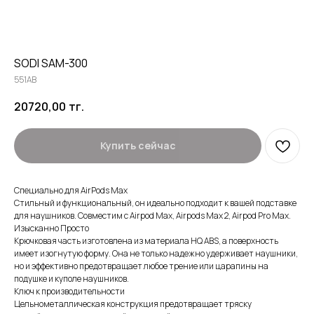
SODI SAM-300
551AB
20720,00
тг.
Купить сейчас
Специально для AirPods Max
Стильный и функциональный, он идеально подходит к вашей подставке
для наушников. Совместим с Airpod Max, Airpods Max 2, Airpod Pro Max.
Изысканно Просто
Крючковая часть изготовлена ​​из материала HQ ABS, а поверхность
имеет изогнутую форму. Она не только надежно удерживает наушники,
но и эффективно предотвращает любое трение или царапины на
подушке и куполе наушников.
Ключ к производительности
Цельнометаллическая конструкция предотвращает тряску