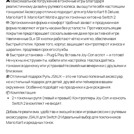
🎮 Максимальное погружение в гоночные игры Благодаря
реалистичному дизайну рулевого колеса, вы ощутите себя настоящим
гонщиком! Аксессуар отлично подходит для игр Mario Kart 8 Deluxe,
Mario Kart 9, Mario Kart World и других гоночных хитов на Switch 2.
🤲 Эргономичная форма и комфорт Удобный захват и продуманная
форма позволяют играть часами без усталости. Противоскользящее
покрытие предотвращает соскальзывание даже при активной игре.
Увеличенные SL и SR кнопки работают чётко и мягко, обеспечивая
быстрый отклик. Кроме того, корпус защищает контроллер от износа и
царапин, продлевая срок его службы.
⚙️ Быстрая установка — Plug & Play Вставьте Joy-Con в слот — и готово!
Не нужны инструменты, кабели или настройка. Наслаждайтесь
гонками в одиночку или устраивайте семейные вечеринки с друзьями и
близкими.
🎁 Отличный подарок Руль JSAUX — это не только полезный аксессуар,
но и стильный подарок для детей, друзей или геймеров в вашем
окружении. Особенно подойдёт на праздники и дни рождения.
📦 Комплектация:
2 × гоночных руля (левый и правый) Контроллеры Joy-Con и консоль
Switch 2 в комплект не входят.
ИП XRTech
БИН/ИИН: 951227300034
Добавьте реализма, удобства и эмоций в свои игровые сессии с рулевым
ИИК: KZ95722S000007569370
аксессуаром JSAUX для Switch 2! Идеальный выбор для поклонников
Mario Kart и аркадных гонок.
КАТЕГОРИИ