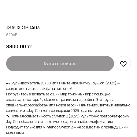
JSAUX GP0403
620AB
8800,00
тг.
Купить сейчас
🏎️ Руль-держатель JSAUX для Нинтендо Свитч 2 Joy-Con (2025) —
создан для настоящих фанатов гонок!
Погрузитесь в захватывающий мир гоночных игр с помощью
аксессуара, который добавляет реализма и драйва. Этот руль
специально разработан для новой версии Нинтендо Свитч 2 и идеально
совместим с Joy-Con контроллерами 2025 года выпуска.
🔧 Полная совместимость с Switch 2 (2025) Руль точно повторяет форму
Joy-Con, обеспечивая плотную посадку и надёжную фиксацию.
Подходит только для Nintendo Switch 2 — не совместим с предыдущими
моделями.