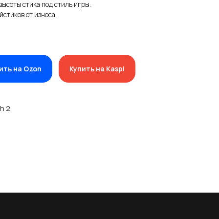
ысоты стика под стиль игры.
стиков от износа.
ить на Ozon
Купить на Kaspi
h 2
КОНТАКТЫ
+7 (701) 202-04-00
Заказать звонок