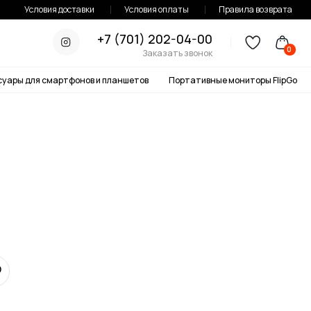
тавки
Условия оплаты
Правила возврата
+7 (701) 202-04-00
0
Заказать звонок
онов и планшетов
Портативные мониторы FlipGo