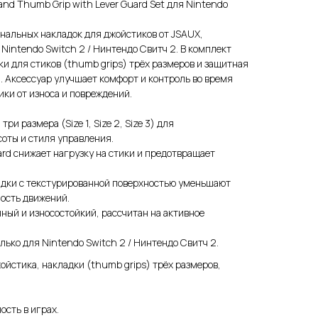
and Thumb Grip with Lever Guard Set для Nintendo
нальных накладок для джойстиков от JSAUX,
Nintendo Switch 2 / Нинтендо Свитч 2. В комплект
ки для стиков (thumb grips) трёх размеров и защитная
). Аксессуар улучшает комфорт и контроль во время
ики от износа и повреждений.
и размера (Size 1, Size 2, Size 3) для
оты и стиля управления.
ard снижает нагрузку на стики и предотвращает
дки с текстурированной поверхностью уменьшают
ость движений.
ный и износостойкий, рассчитан на активное
лько для Nintendo Switch 2 / Нинтендо Свитч 2.
ойстика, накладки (thumb grips) трёх размеров,
ость в играх.