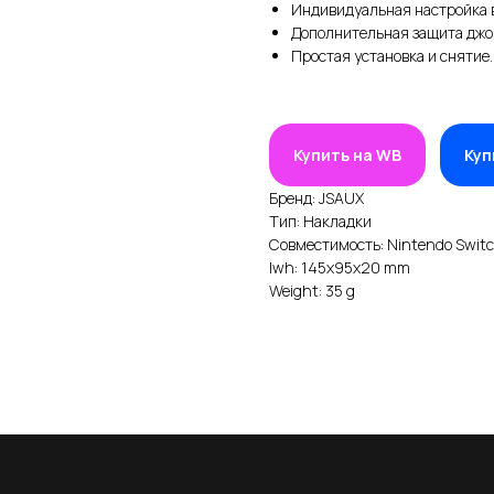
Индивидуальная настройка в
Дополнительная защита джой
Простая установка и снятие.
Купить на WB
Куп
Бренд: JSAUX
Тип: Накладки
Совместимость: Nintendo Switc
lwh: 145x95x20 mm
Weight: 35 g
ИИ
ДЛЯ КЛИЕНТА
одаж
Условия доставки
25
Условия оплаты
йства, консоли, роботы
Правила возврата