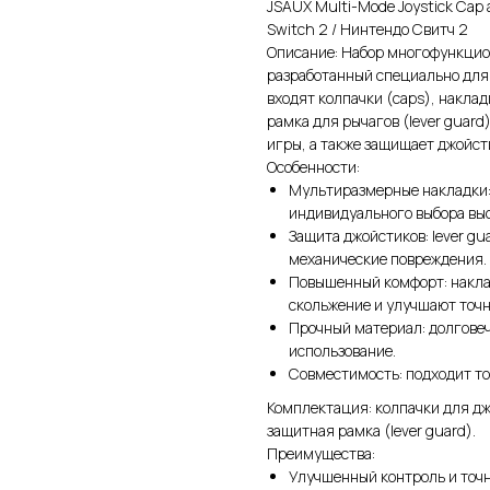
JSAUX Multi-Mode Joystick Cap 
Switch 2 / Нинтендо Свитч 2
Описание: Набор многофункцио
разработанный специально для 
входят колпачки (caps), наклад
рамка для рычагов (lever guard
игры, а также защищает джойст
Особенности:
Мультиразмерные накладки: тр
индивидуального выбора выс
Защита джойстиков: lever gu
механические повреждения.
Повышенный комфорт: накла
скольжение и улучшают точн
Прочный материал: долговеч
использование.
Совместимость: подходит то
Комплектация: колпачки для дж
защитная рамка (lever guard).
Преимущества:
Улучшенный контроль и точн