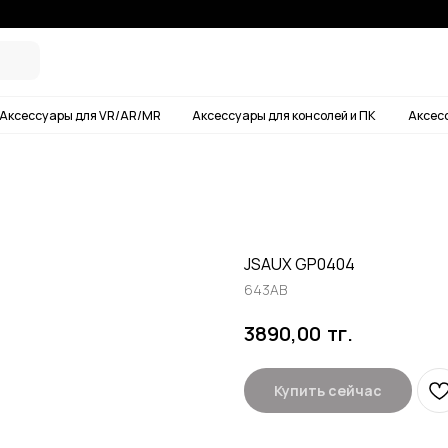
Условия дос
ары для VR/AR/MR
Аксессуары для консолей и ПК
Аксессуары для смартф
JSAUX GP0404
643AB
тг.
3890,00
Купить сейчас